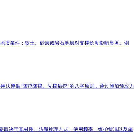
素 地质条件：软土、砂层或岩石地层对支撑长度影响显著。例
用法遵循"‌随挖随撑、先撑后挖‌"的八字原则，通过施加预应力
命主要取决于其材质、防腐处理方式、使用频率、维护状况以及施