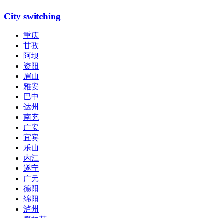
City switching
重庆
甘孜
阿坝
资阳
眉山
雅安
巴中
达州
南充
广安
宜宾
乐山
内江
遂宁
广元
德阳
绵阳
泸州